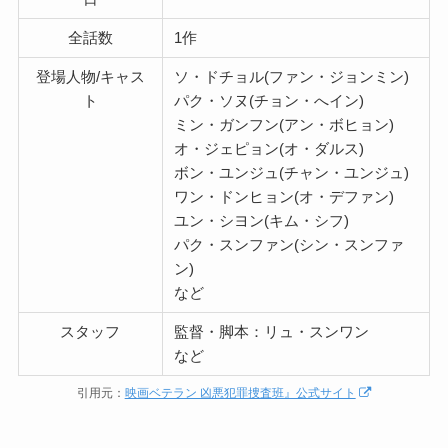
全話数
1作
登場人物/キャス
ソ・ドチョル(ファン・ジョンミン)
ト
パク・ソヌ(チョン・へイン)
ミン・ガンフン(アン・ボヒョン)
オ・ジェピョン(オ・ダルス)
ボン・ユンジュ(チャン・ユンジュ)
ワン・ドンヒョン(オ・デファン)
ユン・シヨン(キム・シフ)
パク・スンファン(シン・スンファ
ン)
など
スタッフ
監督・脚本：リュ・スンワン
など
引用元：
映画ベテラン 凶悪犯罪捜査班』公式サイト