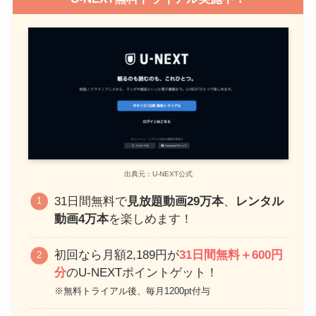
出典元：U-NEXT公式
31日間無料で
見放題動画29万本
、
レンタル
動画4万本
を楽しめます！
初回なら月額2,189円が
31日間無料＋600円
分
のU-NEXTポイントゲット！
※無料トライアル後、毎月1200pt付与