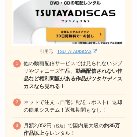
引用元：
TSUTATADISCAS
他の動画配信サービスでは見られないジブ
リやジャニーズ作品、
動画配信されない作
品など権利問題がある作品がツタヤディス
カスなら見れる！
ネットで注文→自宅に配送→ポストに返却
の簡単システム！返却期間もなし！
月額2,052円
で国内最大級の
約35万
（税込）
作品以上
をレンタル！