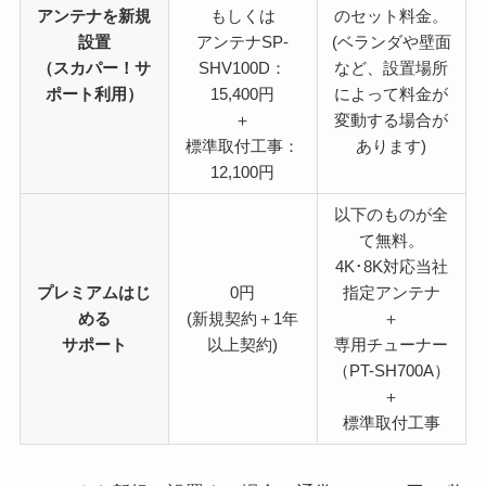
アンテナを新規
もしくは
のセット料金。
設置
アンテナSP-
(ベランダや壁面
（スカパー！サ
SHV100D：
など、設置場所
ポート利用）
15,400円
によって料金が
＋
変動する場合が
標準取付工事：
あります)
12,100円
以下のものが全
て無料。
4K･8K対応当社
プレミアムはじ
0円
指定アンテナ
める
(新規契約＋1年
＋
サポート
以上契約)
専用チューナー
（PT-SH700A）
＋
標準取付工事