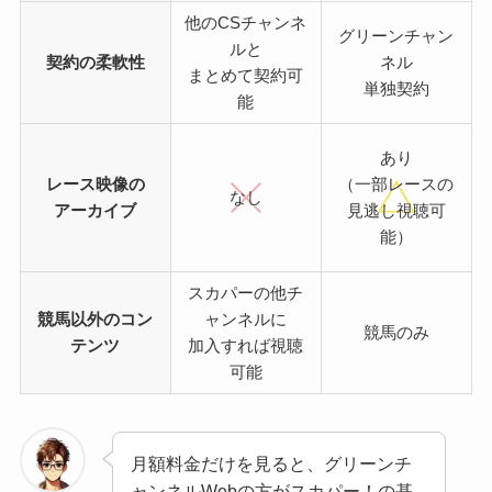
他のCSチャンネ
グリーンチャン
ルと
契約の柔軟性
ネル
まとめて契約可
単独契約
能
あり
レース映像の
（一部レースの
なし
アーカイブ
見逃し視聴可
能）
スカパーの他チ
競馬以外のコン
ャンネルに
競馬のみ
テンツ
加入すれば視聴
可能
月額料金だけを見ると、グリーンチ
ャンネルWebの方がスカパー！の基