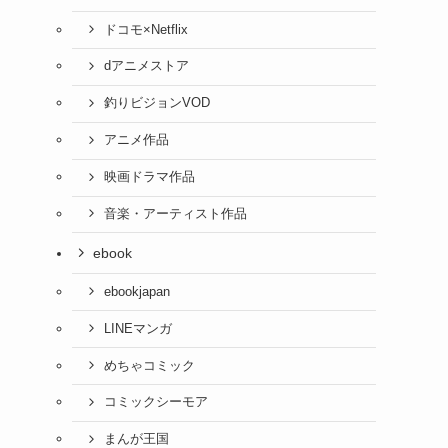
ドコモ×Netflix
dアニメストア
釣りビジョンVOD
アニメ作品
映画ドラマ作品
音楽・アーティスト作品
ebook
ebookjapan
LINEマンガ
めちゃコミック
コミックシーモア
まんが王国