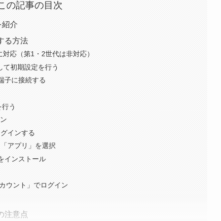
この記事の目次
様を紹介
視聴する方法
minoに対応（第1・2世代は非対応）
に接続して初期設定を行う
DMI端子に接続する
る
を行う
イン
ログインする
面から「アプリ」を選択
リをインストール
アカウント」でログイン
る際の注意点