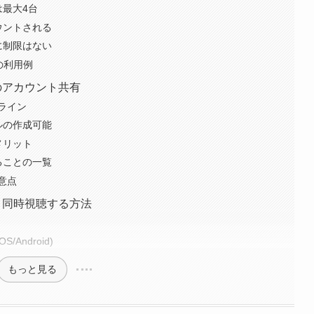
最大4台
ウントされる
に制限はない
の利用例
際のアカウント共有
ライン
ルの作成可能
メリット
ることの一覧
意点
ン・同時視聴する方法
Android)
もっと見る